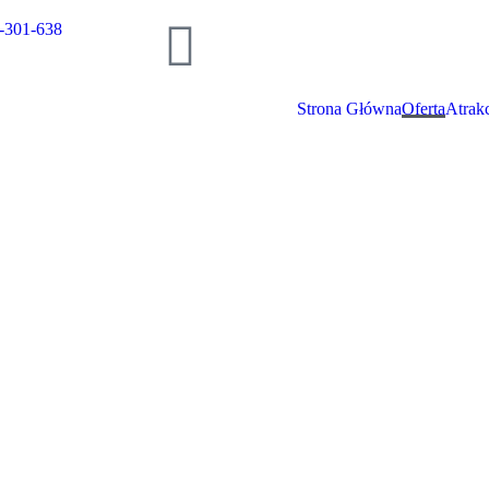
301-638
Strona Główna
Oferta
Atrakc