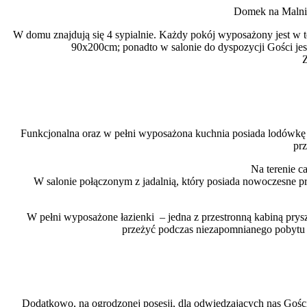
Domek na Malniku
W domu znajdują się 4 sypialnie. Każdy pokój wyposażony jest w t
90x200cm; ponadto w salonie do dyspozycji Gości jest
Z
Funkcjonalna oraz w pełni wyposażona kuchnia posiada lodówkę z
prz
Na terenie c
W salonie połączonym z jadalnią, który posiada nowoczesne p
W pełni wyposażone łazienki – jedna z przestronną kabiną pry
przeżyć podczas niezapomnianego pobytu w
Dodatkowo, na ogrodzonej posesji, dla odwiedzających nas Gości