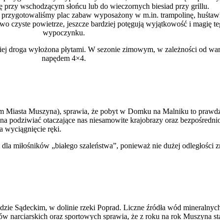
 przy wschodzącym słońcu lub do wieczornych biesiad przy grillu.
 przygotowaliśmy plac zabaw wyposażony w m.in. trampolinę, huśtawki
 czyste powietrze, jeszcze bardziej potęgują wyjątkowość i magię teg
wypoczynku.
 niej droga wyłożona płytami. W sezonie zimowym, w zależności od wa
napędem 4×4.
m Miasta Muszyna), sprawia, że pobyt w Domku na Malniku to prawdz
 podziwiać otaczające nas niesamowite krajobrazy oraz bezpośrednio
a wyciągnięcie ręki.
 miłośników „białego szaleństwa”, ponieważ nie dużej odległości zna
e Sądeckim, w dolinie rzeki Poprad. Liczne źródła wód mineralnych, 
ków narciarskich oraz sportowych sprawia, że z roku na rok Muszyna st