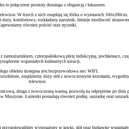
 to połączenie prostoty deasingu z elegancją i luksusem.
elewizor. W trzech z nich znajdują się łóżka o wymiarach 160x200cm, 
 duży, komfortowy, rozkładany narożnik. Istnieje możliwość dostawien
apewniamy również pościel oraz ręczniki.
 zamrażarnikiem, czteropalnikową płytę indukcyjną, pochłaniacz, czaj
yrządzenie wspaniałych kulinarnych kreacji.
ałego obiektu dostępna jest bezprzewodowa siec WIFI.
rzeszklenie, znajdziemy duży stół z nowoczesnymi krzesłami, wygodn
telewizor.
sznicową, druga z nowoczesną wanną, pozwolą na odprężenie po dniu p
 Muszynie. Łazienki posiadają również pralkę, suszarkę oraz suszar
 przygotowaliśmy wyposażony w ławki, stół oraz huśtawkę wspaniały,