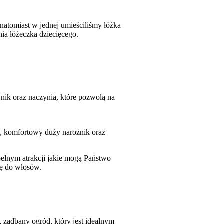
natomiast w jednej umieściliśmy łóżka
ia łóżeczka dziecięcego.
nik oraz naczynia, które pozwolą na
y, komfortowy duży narożnik oraz
ełnym atrakcji jakie mogą Państwo
kę do włosów.
 zadbany ogród, który jest idealnym