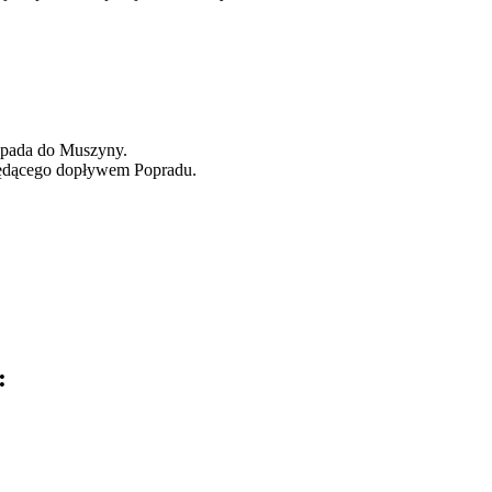
 opada do Muszyny.
 będącego dopływem Popradu.
: