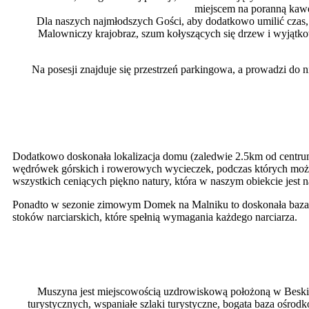
miejscem na poranną kawę
Dla naszych najmłodszych Gości, aby dodatkowo umilić czas,
Malowniczy krajobraz, szum kołyszących się drzew i wyjątkowo
Na posesji znajduje się przestrzeń parkingowa, a prowadzi do
Dodatkowo doskonała lokalizacja domu (zaledwie 2.5km od centru
wędrówek górskich i rowerowych wycieczek, podczas których można
wszystkich ceniących piękno natury, która w naszym obiekcie jest n
Ponadto w sezonie zimowym Domek na Malniku to doskonała baza dla
stoków narciarskich, które spełnią wymagania każdego narciarza.
Muszyna jest miejscowością uzdrowiskową położoną w Beskidzi
turystycznych, wspaniałe szlaki turystyczne, bogata baza ośrod